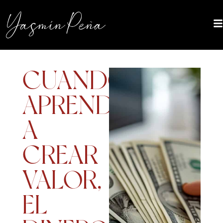
CUANDO
APRENDES
A
CREAR
VALOR,
EL