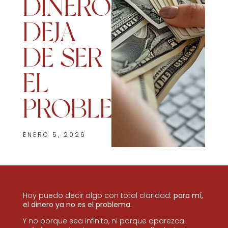
DINERO
DEJA
DE SER
EL
PROBLEMA
ENERO 5, 2026
Hoy puedo decir algo con total claridad:
para mí,
el dinero ya no es el problema
.
Y no porque sea infinito, ni porque aparezca