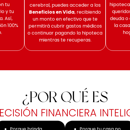
n tu
hipoteca
cerebral, puedes acceder a los
o y tu
querido
Beneficios en Vida
, recibiendo
. Así,
deuda o 
un monto en efectivo que te
ión 100%
la casa
permitirá cubrir gastos médicos
.
hog
o continuar pagando la hipoteca
mientras te recuperas.
¿POR QUÉ ES
ECISIÓN FINANCIERA INTELI
Porque brinda
Porque tu casa no