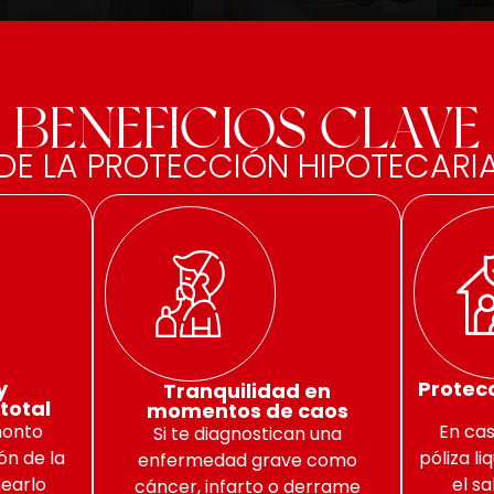
BENEFICIOS CLAVE
DE LA PROTECCIÓN HIPOTECARI
y
Protecc
Tranquilidad en
total
momentos de caos
monto
En cas
Si te diagnostican una
ón de la
póliza l
enfermedad grave como
nearlo
el s
cáncer, infarto o derrame