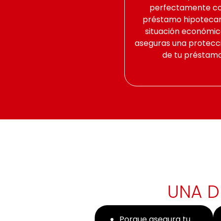
perfectamente co
préstamo hipotecari
situación económica
aseguras una protecc
de tu préstamo
UNA D
Porque asegura tu