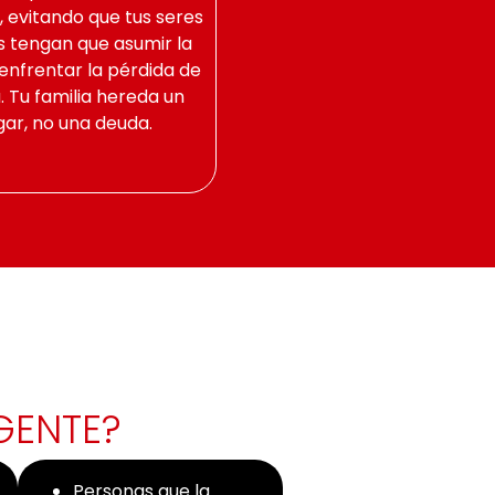
, evitando que tus seres
s tengan que asumir la
enfrentar la pérdida de
. Tu familia hereda un
ar, no una deuda.
GENTE?
Personas que la