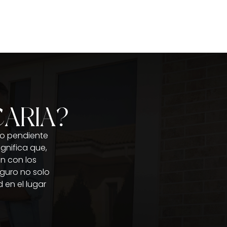
ARIA?
do pendiente
gnifica que,
án con los
eguro no solo
 en el lugar