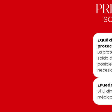
PR
SO
¿Qué d
protec
La prot
saldo d
posible
necesi
¿Puedo
Sí. El 
médicos