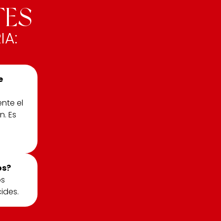
TES
IA:
e
nte el
n. Es
os?
os
ides.