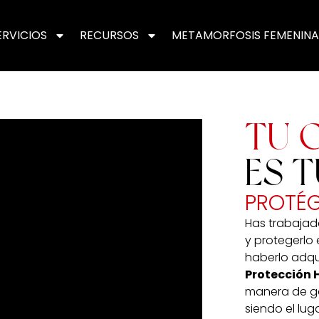
ERVICIOS
RECURSOS
METAMORFOSIS FEMENINA
TU 
ES T
PROTÉG
Has trabajado
y protegerlo
haberlo adqu
Protección 
manera de ga
siendo el lug