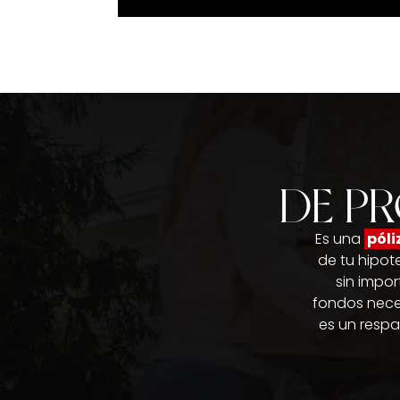
DE P
Es una
póli
de tu hipot
sin impor
fondos neces
es un respa