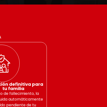
A
ión definitiva para
tu familia
o de fallecimiento, la
iquida automáticamente
aldo pendiente de tu