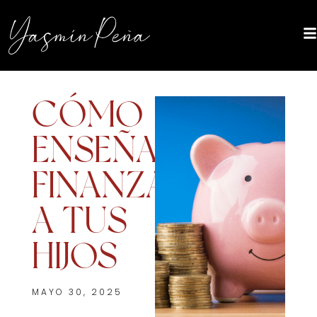
CÓMO
ENSEÑAR
FINANZAS
A TUS
HIJOS
MAYO 30, 2025