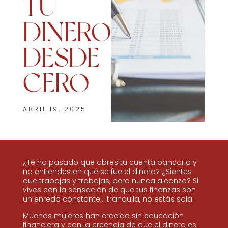
TU
DINERO
DESDE
CERO
ABRIL 19, 2025
¿Te ha pasado que abres tu cuenta bancaria y
no entiendes en qué se fue el dinero? ¿Sientes
que trabajas y trabajas, pero nunca alcanza? Si
vives con la sensación de que tus finanzas son
un enredo constante… tranquila, no estás sola.
Muchas mujeres han crecido sin educación
financiera y con la creencia de que el dinero es