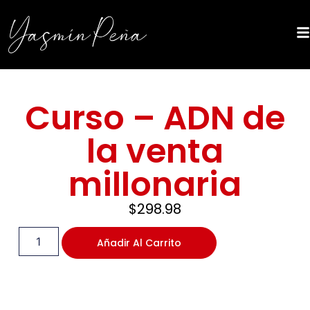
Curso – ADN de
la venta
millonaria
$
298.98
Añadir Al Carrito